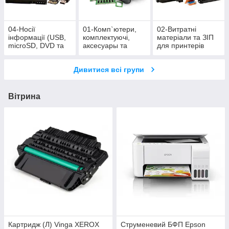
04-Носії
01-Комп`ютери,
02-Витратні
інформації (USB,
комплектуючі,
матеріали та ЗІП
microSD, DVD та
аксесуары та
для принтерів
CD)
оргтехніка
Дивитися всі групи
Вітрина
Картридж (Л) Vinga XEROX
Струменевий БФП Epson