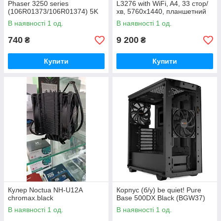
Phaser 3250 series
L3276 with WiFi, A4, 33 стор/
(106R01373/106R01374) 5K
хв, 5760x1440, планшетний
(V-L-106R01374)
-1200x2400, USB, 3.9кг
В наявності 1 од.
В наявності 1 од.
740
9 200
₴
₴
Купити
Купити
Кулер Noctua NH-U12A
Корпус (б/у) be quiet! Pure
chromax.black
Base 500DX Black (BGW37)
В наявності 1 од.
В наявності 1 од.