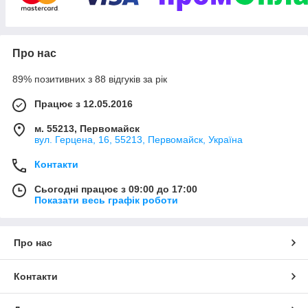
Компанія "ТАК" надає клієнтам великий вибір комп'ютерної
Про нас
техніки, оргтехніки, побутової техніки, різної периферії,
витратних матеріалів, канцелярських виробів, виробів для
89% позитивних з 88 відгуків за рік
живопису та ін. Компанія також має спеціалізований
сервісний центр з ремонту комп'ютерної та оргтехніки. Також
Працює з 12.05.2016
є послуга "безкоштовна доставка по місту та регіони". Вся
інформація, що цікавить про компанію, а також контактні дані
м. 55213, Первомайск
є на головній сторінці або у вкладці "Про нас". Чекаємо на
вул. Герцена, 16, 55213, Первомайск, Україна
Ваші замовлення. До кожного клієнта є свій індивідуальний
підхід. Оптовим покупцям діють знижки.
Контакти
Сьогодні працює з 09:00 до 17:00
Показати весь графік роботи
Про нас
Контакти