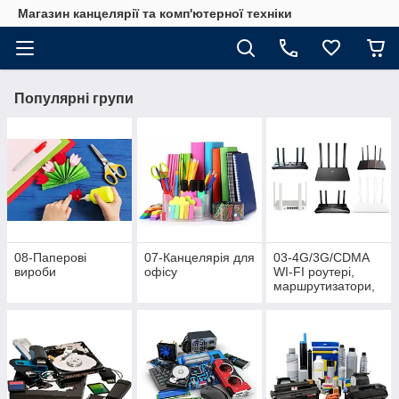
Магазин канцелярії та комп'ютерної техніки
Популярні групи
08-Паперові
07-Канцелярія для
03-4G/3G/CDMA
вироби
офісу
WI-FI роутері,
маршрутизатори,
аксесуарі