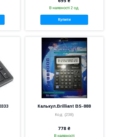
695 ₴
В наявності 2 од.
Купити
0333
Калькул.Brilliant BS-888
(238)
778 ₴
В наявності