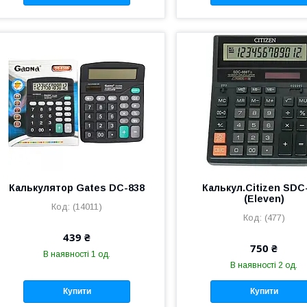
Калькулятор Gates DC-838
Калькул.Citizen SDC
(Eleven)
(14011)
(477)
439 ₴
750 ₴
В наявності 1 од.
В наявності 2 од.
Купити
Купити