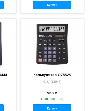
Купити
0444
Калькулятор О75525
(13948)
568 ₴
В наявності 1 од.
Купити