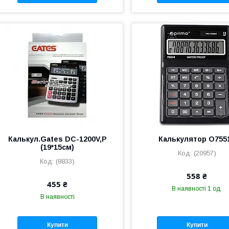
Калькул.Gates DC-1200V,P
Калькулятор О755
(19*15см)
(20957)
(8833)
558 ₴
455 ₴
В наявності 1 од.
В наявності
Купити
Купити