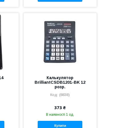
14
Калькулятор
BrilliantCSDB1201-BK 12
розр.
(8838)
373 ₴
В наявності 1 од.
Купити