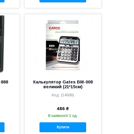
-888
Калькулятор Gates BM-008
великий (21*15см)
(14008)
486 ₴
В наявності 1 од.
Купити