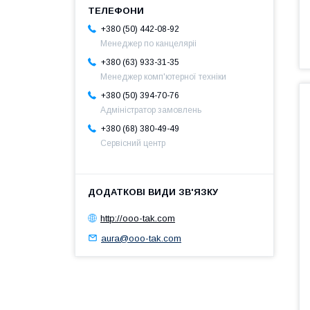
+380 (50) 442-08-92
Менеджер по канцеляріі
+380 (63) 933-31-35
Менеджер комп'ютерної техніки
+380 (50) 394-70-76
Адміністратор замовлень
+380 (68) 380-49-49
Сервісний центр
http://ooo-tak.com
aura@ooo-tak.com