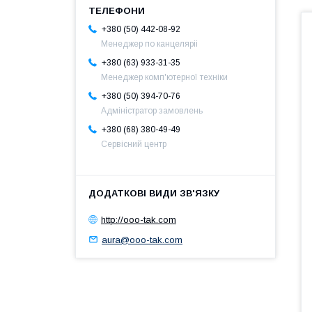
+380 (50) 442-08-92
Менеджер по канцеляріі
+380 (63) 933-31-35
Менеджер комп'ютерної техніки
+380 (50) 394-70-76
Адміністратор замовлень
+380 (68) 380-49-49
Сервісний центр
http://ooo-tak.com
aura@ooo-tak.com