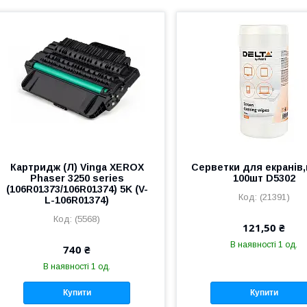
Картридж (Л) Vinga XEROX
Серветки для екранів,
Phaser 3250 series
100шт D5302
(106R01373/106R01374) 5K (V-
(21391)
L-106R01374)
(5568)
121,50 ₴
В наявності 1 од.
740 ₴
В наявності 1 од.
Купити
Купити