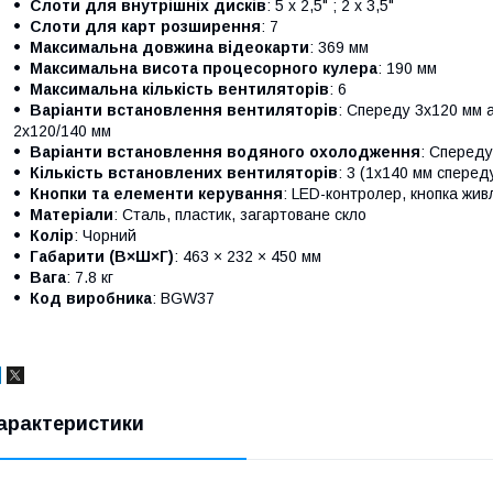
Слоти для внутрішніх дисків
: 5 x 2,5" ; 2 x 3,5"
Слоти для карт розширення
: 7
Максимальна довжина відеокарти
: 369 мм
Максимальна висота процесорного кулера
: 190 мм
Максимальна кількість вентиляторів
: 6
Варіанти встановлення вентиляторів
: Спереду 3x120 мм 
2x120/140 мм
Варіанти встановлення водяного охолодження
: Спереду
Кількість встановлених вентиляторів
: 3 (1x140 мм сперед
Кнопки та елементи керування
: LED-контролер, кнопка жи
Матеріали
: Сталь, пластик, загартоване скло
Колір
: Чорний
Габарити (В×Ш×Г)
: 463 × 232 × 450 мм
Вага
: 7.8 кг
Код виробника
: BGW37
арактеристики