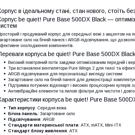
Корпус в ідеальному стані, стан нового, стоїть без
Корпус be quiet! Pure Base 500DX Black — оптимі
систем
росторий і продуманий корпус для середньої вежі з акцентом на по
агартоване скло на бічній панелі і ARGB-підсвічування, що дозвол
фективне охолодження компонентів.
Переваги корпуса be quiet! Pure Base 500DX Blac
Високий повітряний потік завдяки оптимізованим передній і ве
Три встановлені вентилятори Pure Wings 2 для тихої та ефект
ARGB-підсвічування для персоналізації вигляду системи
Загартоване скло на бічній панелі для демонстрації комплекту
Підтримка потужних відеокарт і високих процесорних кулерів 
Антивібраційні елементи та пилові фільтри для чистоти і довго
Характеристики корпуса be quiet! Pure Base 500D
Тип корпусу
: Середня вежа
Бічна панель
: Загартоване скло
Підсвічування
: ARGB
Стандарти материнської плати
: ATX, mATX, Mini-ITX
Стандарт блоку живлення
: ATX