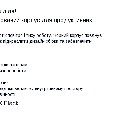
 діла!
зований корпус для продуктивних
тік повітря і тиху роботу. Чорний корпус поєднує
яє підкреслити дизайн збірки та забезпечити
k
рхній панелям
ивної роботи
ючих
завдяки великому внутрішньому простору
вічності
X Black