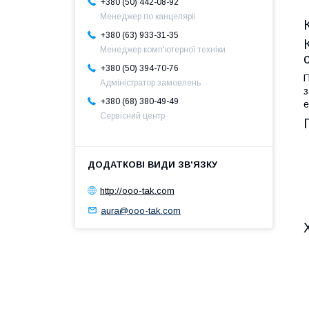
+380 (50) 442-08-92
Менеджер по канцеляріі
+380 (63) 933-31-35
Менеджер комп'ютерної техніки
+380 (50) 394-70-76
П
Адміністратор замовлень
з
+380 (68) 380-49-49
е
Сервісний центр
http://ooo-tak.com
aura@ooo-tak.com