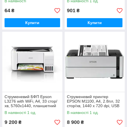
В наявності
В наявності 1 од.
64
901
₴
₴
Купити
Купити
Струменевий БФП Epson
Струменевий принтер
L3276 with WiFi, A4, 33 стор/
EPSON M1100, A4, 2.8пл, 32
хв, 5760x1440, планшетний
стор/хв, 1440 х 720 dpi, USB
-1200x2400, USB, 3.9кг
2.0, 3.5 кг
В наявності 1 од.
В наявності 1 од.
9 200
8 900
₴
₴