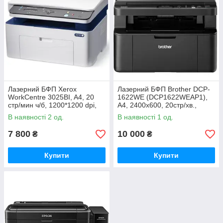
Лазерний БФП Xerox
Лазерний БФП Brother DCP-
WorkCentre 3025BI, A4, 20
1622WE (DCP1622WEAP1),
стр/мин ч/б, 1200*1200 dpi,
A4, 2400х600, 20стр/хв.,
USB (106R03048,
планшетний, USB (TN-1095)
В наявності 2 од.
В наявності 1 од.
106R02773)
7 800
10 000
₴
₴
Купити
Купити