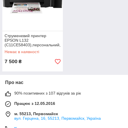
Струменевий принтер
EPSON L132
(C11CE58403),персональний,
кольоровий, 3.5 стр/хв., USB
Немає в наявності
7 500
₴
Про нас
90% позитивних з 107 відгуків за рік
Працює з 12.05.2016
м. 55213, Первомайск
вул. Герцена, 16, 55213, Первомайск, Україна