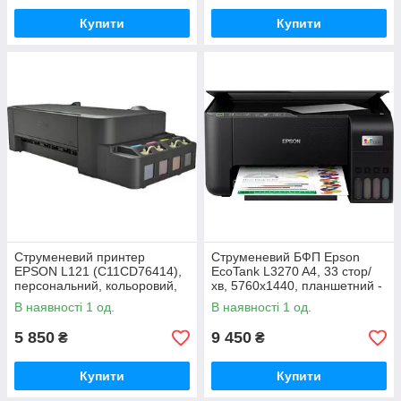
Купити
Купити
Струменевий принтер
Струменевий БФП Epson
EPSON L121 (C11CD76414),
EcoTank L3270 A4, 33 стор/
персональний, кольоровий,
хв, 5760x1440, планшетний -
A4, 3 pl, 4.5 стр/мин, USB
2400х1200, USB, 3.9кг
В наявності 1 од.
В наявності 1 од.
5 850
9 450
₴
₴
Купити
Купити