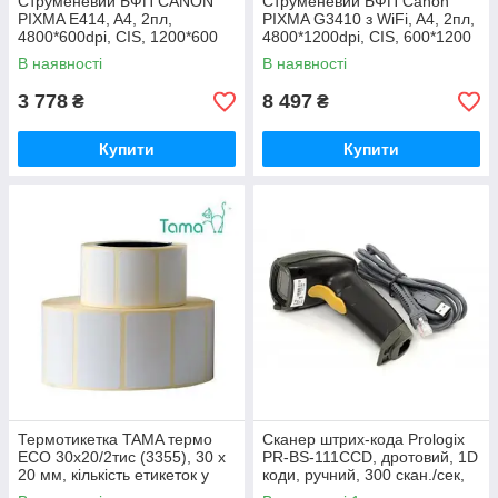
Струменевий БФП CANON
Струменевий БФП Canon
PIXMA E414, A4, 2пл,
PIXMA G3410 з WiFi, A4, 2пл,
4800*600dpi, CIS, 1200*600
4800*1200dpi, CIS, 600*1200
dpi, 48 бит, USB2.0
dpi, 48/24біт, USB2.0
В наявності
В наявності
3 778
8 497
₴
₴
Купити
Купити
Термотикетка TAMA термо
Сканер штрих-кода Prologix
ECO 30x20/2тис (3355), 30 x
PR-BS-111CCD, дротовий, 1D
20 мм, кількість етикеток у
коди, ручний, 300 скан./сек,
рулоні — 1000 шт.
довжина дроту 2м