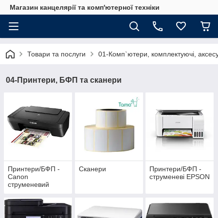
Магазин канцелярії та комп'ютерної техніки
Товари та послуги
01-Комп`ютери, комплектуючі, аксесу
04-Принтери, БФП та сканери
Принтери/БФП -
Сканери
Принтери/БФП -
Canon
струменеві EPSON
струменевий