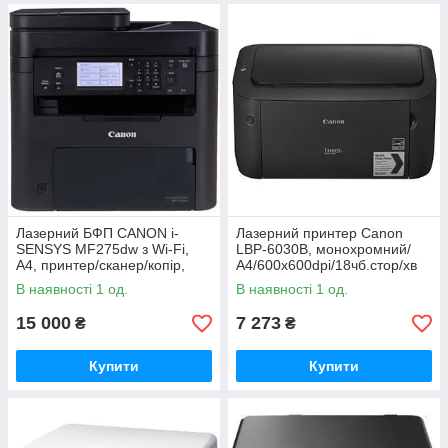
Лазерний БФП CANON i-
Лазерний принтер Canon
SENSYS MF275dw з Wi-Fi,
LBP-6030B, монохромний/
А4, принтер/сканер/копір,
А4/600х600dpi/18чб.стор/хв
Ethernet, USB, Cart.071 Black
В наявності 1 од.
В наявності 1 од.
15 000
7 273
₴
₴
Купити
Купити