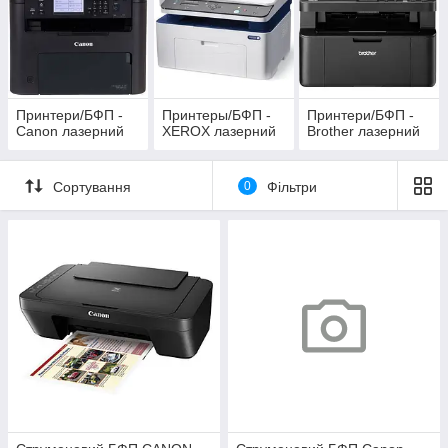
Принтери/БФП -
Принтеры/БФП -
Принтери/БФП -
Canon лазерний
XEROX лазерний
Brother лазерний
Сортування
0
Фільтри