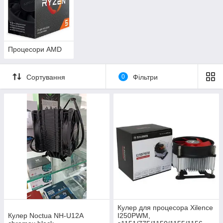
Процесори AMD
Сортування
0
Фільтри
Кулер для процесора Xilence
Кулер Noctua NH-U12A
I250PWM,