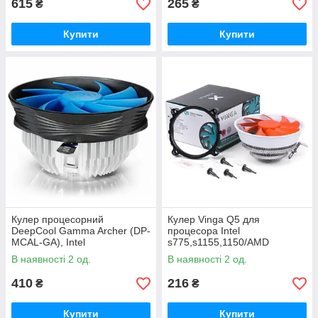
615
265
₴
₴
Купити
Купити
Кулер процесорний
Кулер Vinga Q5 для
DeepCool Gamma Archer (DP-
процесора Intel
MCAL-GA), Intel
s775,s1155,1150/AMD
s1200/1151/1150/1155/775,
s939,940,AM2 алюміній,
В наявності 2 од.
В наявності 2 од.
AMD sAM4/AM3+
120х120mm, 1600об/хв
410
216
₴
₴
Купити
Купити