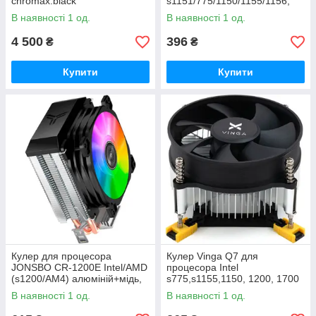
chromax.black
s1151/775/1150/1155/1156,
алюміній, 92mm, 4-pin,
В наявності 1 од.
В наявності 1 од.
2200об/хв ±10%
4 500
396
₴
₴
Купити
Купити
Кулер для процесора
Кулер Vinga Q7 для
JONSBO CR-1200E Intel/AMD
процесора Intel
(s1200/AM4) алюміній+мідь,
s775,s1155,1150, 1200, 1700
92*92 mm, 2200об/хв, 100Вт
алюміній, 95х95mm, 2300об/
В наявності 1 од.
В наявності 1 од.
хв, 4-pin