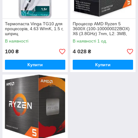
Термопаста Vinga TG10 для
Процесор AMD Ryzen 5
процесорів, 4.63 W/mK, 1.5 г,
3600X (100-100000022BOX)
шприц
X6 (3.8GHz) 7nm, L2: 3MB,
L3: 32MB, 65W Wraith Spire c
В наявності
В наявності 1 од.
100
4 028
₴
₴
Купити
Купити