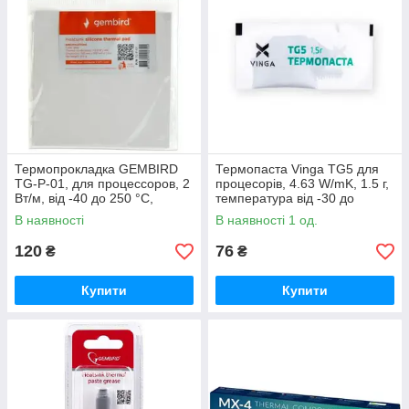
Термопрокладка GEMBIRD
Термопаста Vinga TG5 для
TG-P-01, для процессоров, 2
процесорів, 4.63 W/mK, 1.5 г,
Вт/м, від -40 до 250 °C,
температура від -30 до
щільність: 1.7 г / см³
300°C, пакет
В наявності
В наявності 1 од.
120
76
₴
₴
Купити
Купити