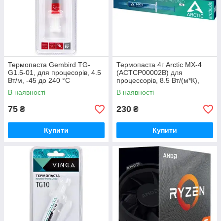
Термопаста Gembird TG-
Термопаста 4г Arctic MX-4
G1.5-01, для процесорів, 4.5
(ACTCP00002B) для
Вт/м, -45 до 240 °C
процессорів, 8.5 Вт/(м*К),
3.96 г/см.куб, 850 пуаз
В наявності
В наявності
75
230
₴
₴
Купити
Купити