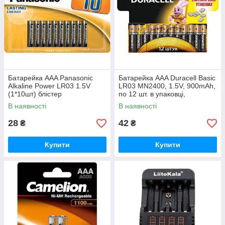
Батарейка AAA Panasonic
Батарейка AAA Duracell Basic
Alkaline Power LR03 1.5V
LR03 MN2400, 1.5V, 900mAh,
(1*10шт) блістер
по 12 шт. в упаковці,
(Art.LR03REB/10BW)
Art.5000394109254
В наявності
В наявності
28
42
₴
₴
Купити
Купити