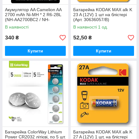
Акумулятор AA Camelion AA
Батарейка KODAK MAX alk K
2700 mAh Ni-MH * 2 R6-2BL
23 A (12V) 1 шт на блістері
(NH-AA2700BC2 / NH-
(Арт. 30636057/B)
AA2700BP2)
В наявності
В наявності 1 од.
340
52,50
₴
₴
Купити
Купити
Батарейка СolorWay Lithium
Батарейка KODAK MAX alk K
Power CR2032 літієві, по 5 шт.
27 A (12V) 1 шт, на блістері