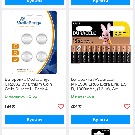
Купити
Купити
Батарейка Mediarange
Батарейка AA Duracell
CR2032 3V Lithium Coin
MN1500 LR06 Extra Life, 1.5
Cells,Duracell , Pack 4
В, 1300mAh, (12шт), Art.
(MRBAT132), блістер 1х4шт
5000394006546 / 81551275
В наявності 2 од.
В наявності
69
42
₴
₴
Купити
Купити