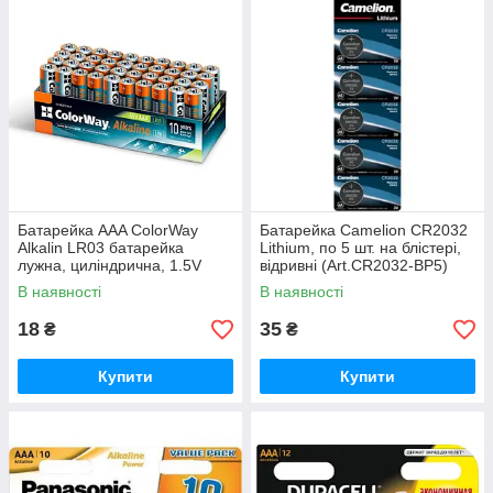
Батарейка AAA СolorWay
Батарейка Camelion CR2032
Alkalin LR03 батарейка
Lithium, по 5 шт. на блістері,
лужна, циліндрична, 1.5V
відривні (Art.CR2032-BP5)
(40шт) BOX (CW-BALR03-
В наявності
В наявності
40CB)
18
35
₴
₴
Купити
Купити