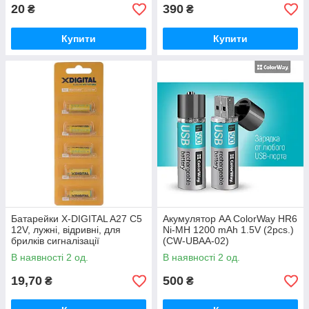
20
390
₴
₴
Купити
Купити
Батарейки X-DIGITAL A27 C5
Акумулятор AA ColorWay HR6
12V, лужні, відривні, для
Ni-MH 1200 mAh 1.5V (2pcs.)
брилків сигналізації
(CW-UBAA-02)
В наявності 2 од.
В наявності 2 од.
19,70
500
₴
₴