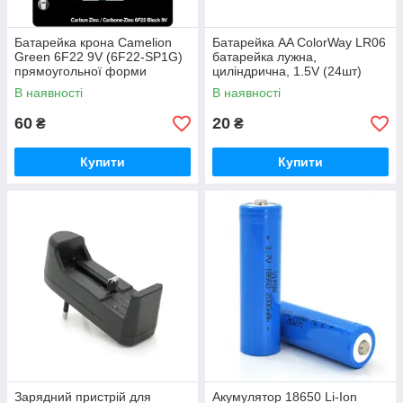
Батарейка крона Camelion
Батарейка AA СolorWay LR06
Green 6F22 9V (6F22-SP1G)
батарейка лужна,
прямоугольної форми
циліндрична, 1.5V (24шт)
сольова (цинково-вугільна)
plastic box (CW-BALR06-
В наявності
В наявності
24PB)
60
20
₴
₴
Купити
Купити
Зарядний пристрій для
Акумулятор 18650 Li-Ion