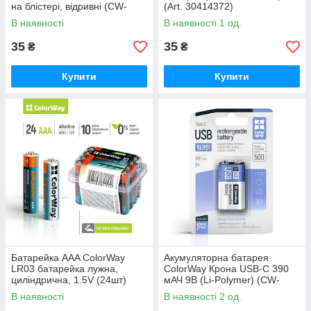
на блістері, відривні (CW-
(Art. 30414372)
BACR2032-5BL)
В наявності
В наявності 1 од.
35
35
₴
₴
Купити
Купити
Батарейка AAA СolorWay
Акумуляторна батарея
LR03 батарейка лужна,
ColorWay Крона USB-С 390
циліндрична, 1.5V (24шт)
мАЧ 9В (Li-Polymer) (CW-
plastic box (CW-BALR03-
UB9V-06)
В наявності
В наявності 2 од.
24PB)