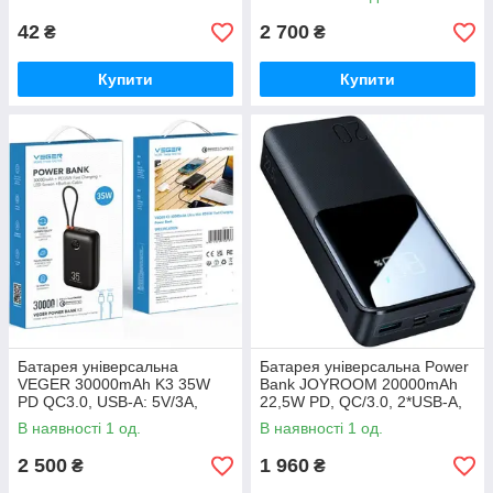
42
2 700
₴
₴
Купити
Купити
Батарея універсальна
Батарея універсальна Power
VEGER 30000mAh K3 35W
Bank JOYROOM 20000mAh
PD QC3.0, USB-A: 5V/3A,
22,5W PD, QC/3.0, 2*USB-A,
1xLightning, USB Type-C 4.5A
Micro-USB, USB-C In/Out
В наявності 1 од.
В наявності 1 од.
2 500
1 960
₴
₴