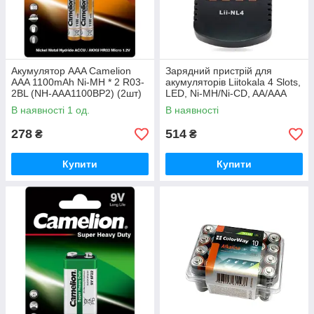
Акумулятор AAA Camelion
Зарядний пристрій для
AAA 1100mAh Ni-MH * 2 R03-
акумуляторів Liitokala 4 Slots,
2BL (NH-AAA1100BP2) (2шт)
LED, Ni-MH/Ni-CD, AA/AAA
(Lii-NL4)
В наявності 1 од.
В наявності
278
514
₴
₴
Купити
Купити