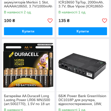
акумуляторів Merlion 1 Slot,
ICR18650 TipTop, 2000mAh,
AA/AAA/18650, 3.7V/1000mAh
3.7V, Blue Vipow (ICR18650-
(BLC-001A / 04448)
2000mAhTT)
В наявності 2 од.
В наявності 1 од.
100
135
₴
₴
Купити
Купити
Батарейки AA Duracell Long
ББЖ Power Bank GreenVision
Lasting Power LR06 MN1500
DC1018P для роутера,
(art.5002770), 1.5V по 18 шт.
відеоспостереження, 18W,
в упаковці
10400mAh, 5V/9V/12V
В наявності
В наявності 1 од.