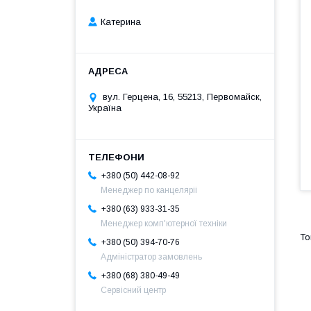
Катерина
вул. Герцена, 16, 55213, Первомайск,
Україна
+380 (50) 442-08-92
Менеджер по канцеляріі
+380 (63) 933-31-35
Менеджер комп'ютерної техніки
+380 (50) 394-70-76
Адміністратор замовлень
+380 (68) 380-49-49
Сервісний центр