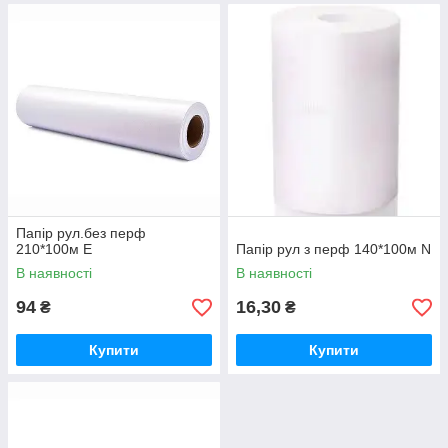
Папір рул.без перф
210*100м Е
Папір рул з перф 140*100м N
В наявності
В наявності
94
16,30
₴
₴
Купити
Купити