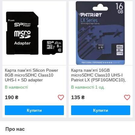
Карта пам'яті Silicon Power
Карта пам'яті 16GB
8GB microSDHC Class10
microSDHC Class10 UHS-I
UHS-I + SD adapter
Patriot LX (PSF16GMDC10),
(SP008GBSTH010V10SP)
Read-80MB, Write-10MB
В наявності
В наявності 1 од.
190
135
₴
₴
Купити
Купити
Про нас